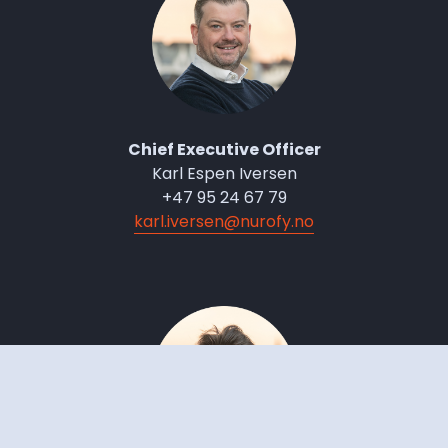
Chief Executive Officer
Karl Espen Iversen
+47 95 24 67 79
karl.iversen@nurofy.no