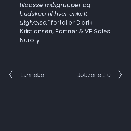
tilpasse målgrupper og 
budskap til hver enkelt 
utgivelse,"
 forteller Didrik 
Kristiansen, Partner & VP Sales 
Nurofy.
Lannebo
Jobzone 2.0
P
N
r
e
e
x
v
t
i
o
u
s