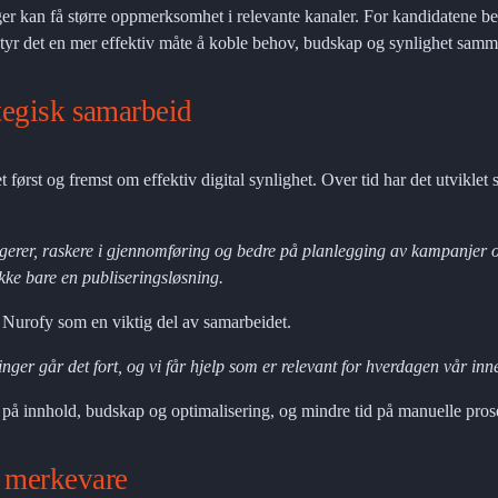
ger kan få større oppmerksomhet i relevante kanaler. For kandidatene bety
tyr det en mer effektiv måte å koble behov, budskap og synlighet samm
ategisk samarbeid
ørst og fremst om effektiv digital synlighet. Over tid har det utviklet seg
ngerer, raskere i gjennomføring og bedre på planlegging av kampanjer o
ikke bare en publiseringsløsning.
Nurofy som en viktig del av samarbeidet.
ringer går det fort, og vi får hjelp som er relevant for hverdagen vår i
 på innhold, budskap og optimalisering, og mindre tid på manuelle pros
å merkevare