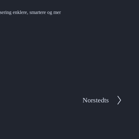
ering enklere, smartere og mer 
Norstedts
N
e
x
t