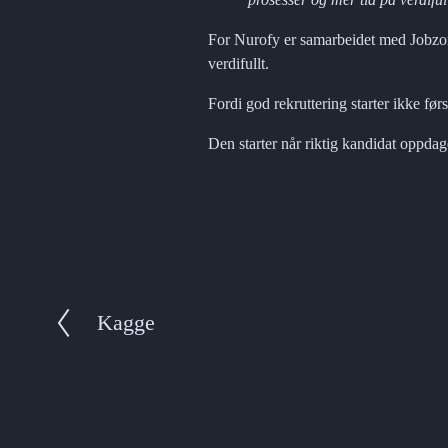
For Nurofy er samarbeidet med Jobzon
verdifullt.
Fordi god rekruttering starter ikke fø
Den starter når riktig kandidat oppda
Kagge
P
r
e
v
i
o