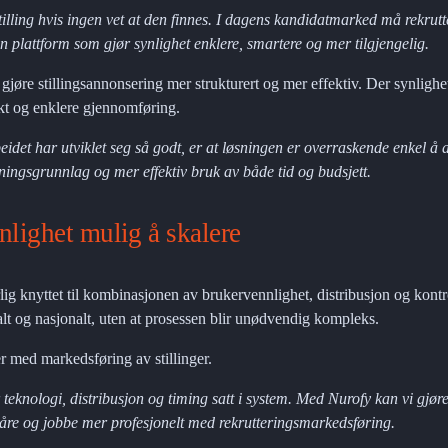
illing hvis ingen vet at den finnes. I dagens kandidatmarked må rekrutte
n plattform som gjør synlighet enklere, smartere og mer tilgjengelig.
å gjøre stillingsannonsering mer strukturert og mer effektiv. Der synligh
kt og enklere gjennomføring.
idet har utviklet seg så godt, er at løsningen er overraskende enkel å a
tningsgrunnlag og mer effektiv bruk av både tid og budsjett.
nlighet mulig å skalere
g knyttet til kombinasjonen av brukervennlighet, distribusjon og kontro
alt og nasjonalt, uten at prosessen blir unødvendig kompleks.
 med markedsføring av stillinger.
 teknologi, distribusjon og timing satt i system. Med Nurofy kan vi gjøre
våre og jobbe mer profesjonelt med rekrutteringsmarkedsføring.