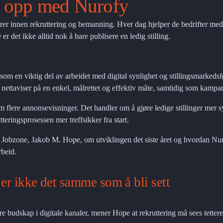
r opp med Nurofy
er innen rekruttering og bemanning. Hver dag hjelper de bedrifter med å
det ikke alltid nok å bare publisere en ledig stilling.
som en viktig del av arbeidet med digital synlighet og stillingsmarkeds
i nettaviser på en enkel, målrettet og effektiv måte, samtidig som kampan
 flere annonsevisninger. Det handler om å gjøre ledige stillinger mer syn
teringsprosessen mer treffsikker fra start.
 Jobzone, Jakob M. Hope, om utviklingen det siste året og hvordan Nurof
rbeid.
 er ikke det samme som å bli sett
lere budskap i digitale kanaler, mener Hope at rekruttering må sees tet