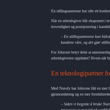
En stillingsannonse har ofte ett konkre
Når en arbeidsgiver blir eksponert i r
troverdighet og posisjonering i kandi
– En stillingsannonse kan bidra 
kundene våre, og det gjør stilli
For Jobzone betyr dette at annonsering
arbeidsgiveren oppfattet? Hvem når bu
En teknologipartner fo
Med Nurofy har Jobzone fått en mer hel
gjennomføring og en mer fremtidsrette
– Siden vi begynte å bruke Nurof
prosesser og mer tid på verdiful