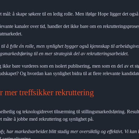
t mål: å skape søkere til en ledig rolle. Men ifølge Hope ligger det også 
elevante kanaler over tid, handler det ikke bare om en rekrutteringspros
datmarkedet.
til å fylle én rolle, men synlighet bygger også kjennskap til arbeidsgiver
ngsmarkedsføring til en mer strategisk del av rekrutteringsarbeidet.
 ikke bare vurderes som en isolert publisering, men som en del av et stø
dskapet? Og hvordan kan synlighet bidra til at flere relevante kandida
r mer treffsikker rekruttering
hetlig og teknologidrevet tilnærming til stillingsmarkedsføring. Resultat
t måte å jobbe med rekruttering og synlighet på.
y, har markedsarbeidet blitt stadig mer oversiktlig og effektivt. Vi kan
l optimalisering.