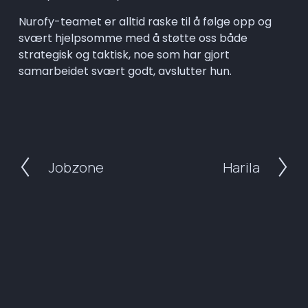
Nurofy-teamet er alltid raske til å følge opp og 
svært hjelpsomme med å støtte oss både 
strategisk og taktisk, noe som har gjort 
samarbeidet svært godt, avslutter hun.
Jobzone
Harila
P
N
r
e
e
x
v
t
i
o
u
s