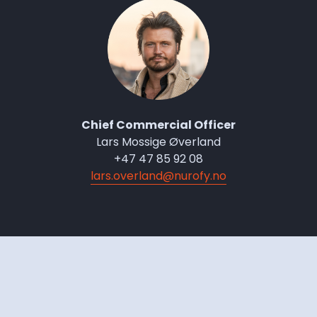
Chief Commercial Officer
Lars Mossige Øverland
+47 47 85 92 08
lars.overland@nurofy.no
Personvernerklæring
Organisasjonsnummer: 914869757