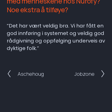
med menneskene hos Nurofy? 
Noe ekstra å tilføye?
“Det har vært veldig bra. Vi har fått en 
god innføring i systemet og veldig god 
rådgivning og oppfølging underveis av 
dyktige folk.”
Aschehoug
Jobzone
P
N
r
e
e
x
v
t
i
o
u