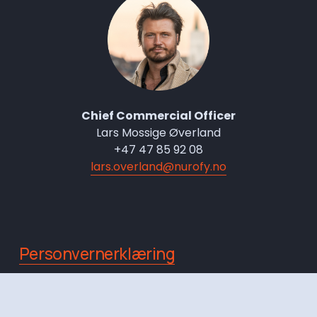
Chief Commercial Officer
Lars Mossige Øverland
+47 47 85 92 08
lars.overland@nurofy.no
Personvernerklæring
Organisasjonsnummer: 914869757