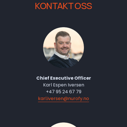
KONTAKT OSS
s
Chief Executive Officer
Karl Espen Iversen
+47 95 24 67 79
karl.iversen@nurofy.no